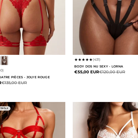
★
★
★
★
★
(431)
BODY DOS NU SEXY - LORNA
60)
Prix de vente
Prix normal
€55,00 EUR
€120,00 EUR
ATRE PIÈCES - JOLYE ROUGE
te
Prix normal
R
€135,00 EUR
NTRÔLE