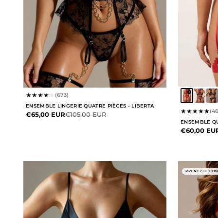
★
★
★
★
★
(673)
ENSEMBLE LINGERIE QUATRE PIÈCES - LIBERTA
★
★
★
★
★
(4
Prix de vente
Prix normal
€65,00 EUR
€105,00 EUR
ENSEMBLE QU
Prix de ven
€60,00 EU
PRENEZ LE CO