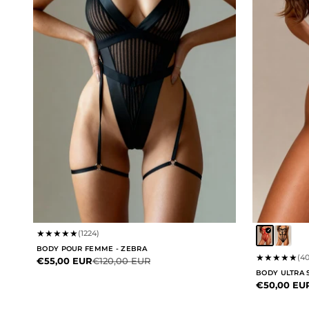
★
★
★
★
★
(1224)
BODY POUR FEMME - ZEBRA
★
★
★
★
★
(4
Prix de vente
Prix normal
€55,00 EUR
€120,00 EUR
BODY ULTRA 
Prix de ven
€50,00 EU