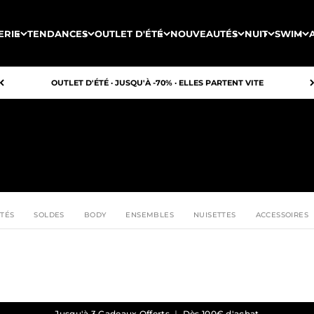
ERIE
TENDANCES
OUTLET D'ÉTÉ
NOUVEAUTÉS
NUIT
SWIM
OUTLET D'ÉTÉ · JUSQU'À -70% · ELLES PARTENT VITE
TÉS
SOLDES
BODY
ENSEMBLES
NUISETTES
ACCESSOIRES
Jusqu'à 3 Cadeaux Offerts ｜ Dès 100€ d'achat