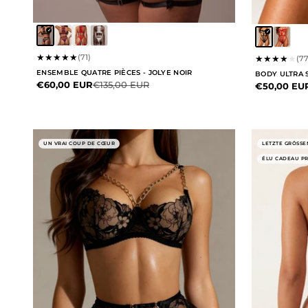
★
★
★
★
★
(71)
★
★
★
★
★
(77
ENSEMBLE QUATRE PIÈCES - JOLYE NOIR
BODY ULTRA 
Prix de vente
Prix normal
€60,00 EUR
€135,00 EUR
Prix de ven
€50,00 EU
UN VRAI COUP DE CŒUR
LETZTE GRÖSSE
ÉLU CADEAU P