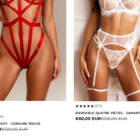
★
★
★
★
★
(275)
ENSEMBLE QUATRE PIÈCES - SAMAN
09)
Prix de vente
Prix normal
€60,00 EUR
€120,00 EUR
SEXY - CENSURE ROUGE
te
Prix normal
R
€120,00 EUR