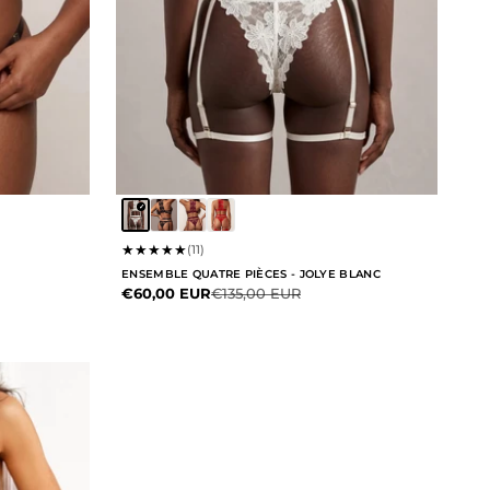
★
★
★
★
★
(11)
ENSEMBLE QUATRE PIÈCES - JOLYE BLANC
Prix de vente
Prix normal
€60,00 EUR
€135,00 EUR