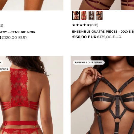
★
★
★
★
★
(858)
5)
ENSEMBLE QUATRE PIÈCES - JOLYE
SEXY - CENSURE NOIR
Prix de vente
Prix normal
€60,00 EUR
€135,00 EUR
te
Prix normal
R
€120,00 EUR
N
PARFAIT POUR OFFRIR
RÉFÉRÉ