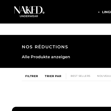
Passer au contenu
NAKED Underwear EU
LING
NOS RÉDUCTIONS
Alle Produkte anzeigen
FILTRER
TRIER PAR
BEST SELLERS
NOUVEAU