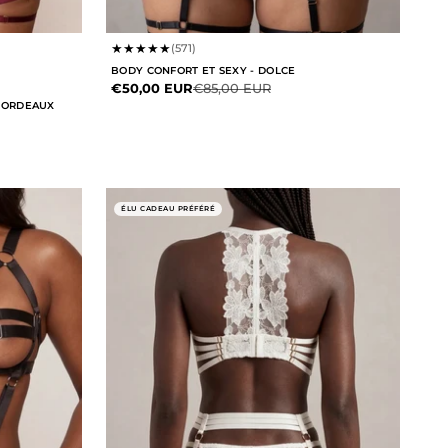
★
★
★
★
★
(571)
BODY CONFORT ET SEXY - DOLCE
Prix de vente
Prix normal
€50,00 EUR
€85,00 EUR
 BORDEAUX
ÉLU CADEAU PRÉFÉRÉ