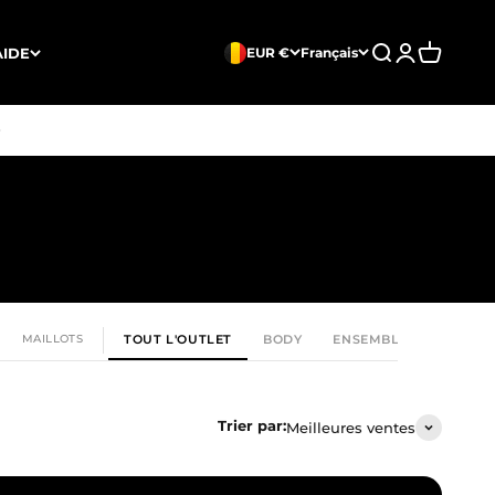
Ouvrir la recherc
Ouvrir le comp
Voir le pan
AIDE
EUR €
Français
MAILLOTS
TOUT L'OUTLET
BODY
ENSEMBLES
NUISE
Trier par:
Meilleures ventes