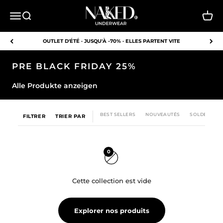
Passer au contenu
NAKED Underwear EU
Ouvrir la navigation
Ouvrir la recherche
Voir l
OUTLET D'ÉTÉ · JUSQU'À -70% · ELLES PARTENT VITE
PRE BLACK FRIDAY 25%
Alle Produkte anzeigen
BEST SELLERS
NOUVEAUTÉS
SOLDES
FILTRER
TRIER PAR
0
Cette collection est vide
Explorer nos produits