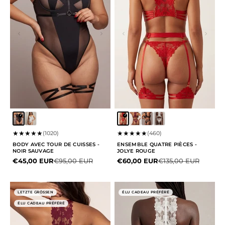
★
★
★
★
★
★
★
★
★
★
(1020)
(460)
BODY AVEC TOUR DE CUISSES -
ENSEMBLE QUATRE PIÈCES -
NOIR SAUVAGE
JOLYE ROUGE
Prix de vente
Prix normal
Prix de vente
Prix normal
€45,00 EUR
€95,00 EUR
€60,00 EUR
€135,00 EUR
LETZTE GRÖSSEN
ÉLU CADEAU PRÉFÉRÉ
ÉLU CADEAU PRÉFÉRÉ