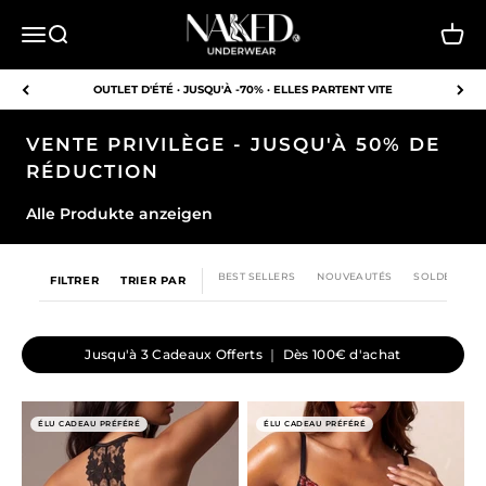
Passer au contenu
NAKED Underwear EU
Ouvrir la navigation
Ouvrir la recherche
Voir l
OUTLET D'ÉTÉ · JUSQU'À -70% · ELLES PARTENT VITE
VENTE PRIVILÈGE - JUSQU'À 50% DE
RÉDUCTION
Alle Produkte anzeigen
BEST SELLERS
NOUVEAUTÉS
SOLDES
FILTRER
TRIER PAR
Jusqu'à 3 Cadeaux Offerts ｜ Dès 100€ d'achat
ÉLU CADEAU PRÉFÉRÉ
ÉLU CADEAU PRÉFÉRÉ