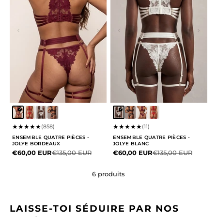
★
★
★
★
★
★
★
★
★
★
(858)
(11)
ENSEMBLE QUATRE PIÈCES -
ENSEMBLE QUATRE PIÈCES -
JOLYE BORDEAUX
JOLYE BLANC
Prix de vente
Prix normal
Prix de vente
Prix normal
€60,00 EUR
€135,00 EUR
€60,00 EUR
€135,00 EUR
6 produits
LAISSE-TOI SÉDUIRE PAR NOS