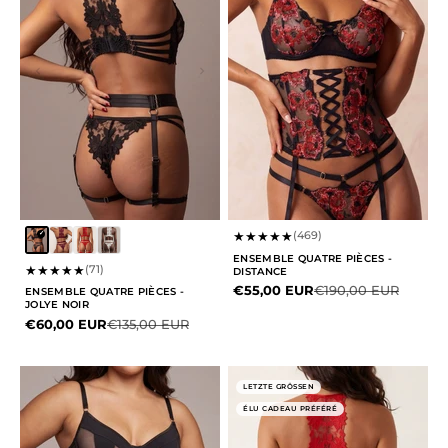
★
★
★
★
★
(469)
ENSEMBLE QUATRE PIÈCES -
★
★
★
★
★
(71)
DISTANCE
Prix de vente
Prix normal
€55,00 EUR
€190,00 EUR
ENSEMBLE QUATRE PIÈCES -
JOLYE NOIR
Prix de vente
Prix normal
€60,00 EUR
€135,00 EUR
LETZTE GRÖSSEN
ÉLU CADEAU PRÉFÉRÉ