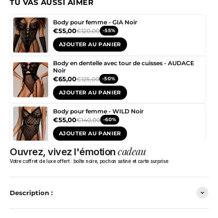
TU VAS AUSSI AIMER
Body pour femme - GIA Noir
€55,00
€120,00
-55%
AJOUTER AU PANIER
Body en dentelle avec tour de cuisses - AUDACE
Noir
€65,00
€125,00
-50%
AJOUTER AU PANIER
Body pour femme - WILD Noir
€55,00
€140,00
-60%
AJOUTER AU PANIER
cadeau
Ouvrez, vivez l'émotion
Body lingerie pour femme - TENTATION Noir
€50,00
€85,00
Votre coffret de luxe offert : boîte noire, pochon satiné et carte surprise
-40%
AJOUTER AU PANIER
Description :
Body pour femme - CENSURE Noir
€50,00
€120,00
-60%
AJOUTER AU PANIER