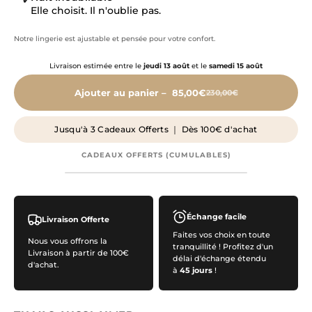
✔
Elle choisit. Il n'oublie pas.
Notre lingerie est ajustable et pensée pour votre confort.
Livraison estimée entre le
jeudi 13 août
et le
samedi 15 août
Ajouter au panier –
85,00€
230,00€
Jusqu'à 3 Cadeaux Offerts ｜ Dès 100€ d'achat
CADEAUX OFFERTS (CUMULABLES)
Échange facile
Livraison Offerte
Faites vos choix en toute
Nous vous offrons la
tranquillité ! Profitez d'un
Livraison à partir de 100€
délai d'échange étendu
d'achat.
à
45 jours
!