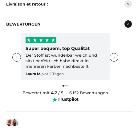
Livraison et retour :
Body dos nu - LORNA
€55,00
€120,00
-55%
BEWERTUNGEN
AJOUTER AU PANIER
Body pour femme - Éros Noir
€45,00
€100,00
-55%
Super bequem, top Qualität
AJOUTER AU PANIER
Der Stoff ist wunderbar weich und
sitzt perfekt. Ich habe direkt in
Body pour femme - MAYA Noir
mehreren Farben nachbestellt.
€60,00
€120,00
-50%
Laura M.
,
vor 2 Tagen
AJOUTER AU PANIER
Bewertet mit
4,7
/ 5
•
6.152 Bewertungen
Trustpilot
Sophie K.
Anna R.
vor 5 Tagen
vor 3 Tagen