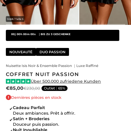
1m68 / Taille S
00
j
00
h
00
m
00
s
｜BIS ZU 3 GESCHENKE
NOUVEAUTÉ
DUO PASSION
Nuisette Isis Noir & Ensemble Passion ｜Luxe Raffiné
COFFRET NUIT PASSION
Über 500.000 zufriedene Kunden
€85,00
€230,00
Outlet
65%
Dernières pièces en stock
Cadeau Parfait
✔
Deux ambiances. Prêt à offrir.
Satin + Broderies
✔
Douceur puis passion.
Nuit Inoubliable