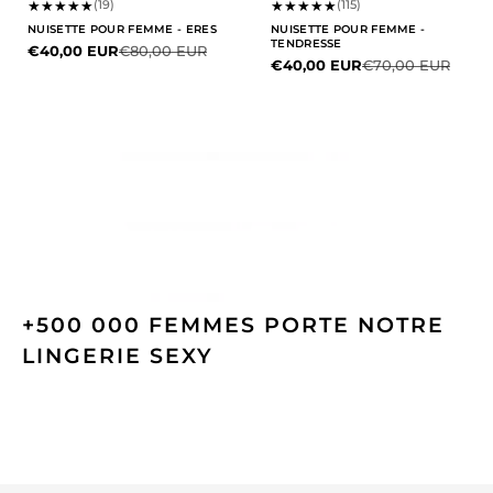
★
★
★
★
★
★
★
★
★
★
(19)
(115)
NUISETTE POUR FEMME - ERES
NUISETTE POUR FEMME -
TENDRESSE
Prix de vente
Prix normal
€40,00 EUR
€80,00 EUR
Prix de vente
Prix normal
€40,00 EUR
€70,00 EUR
+500 000 FEMMES PORTE NOTRE
LINGERIE SEXY