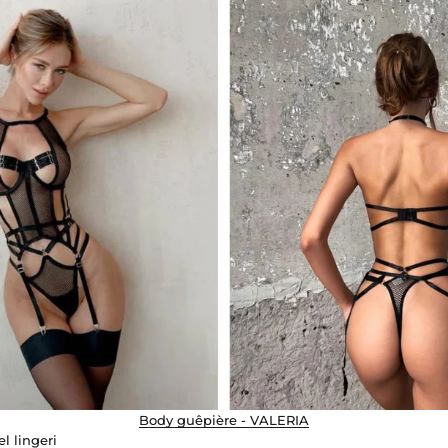
Body guêpière - VALERIA
l lingeri