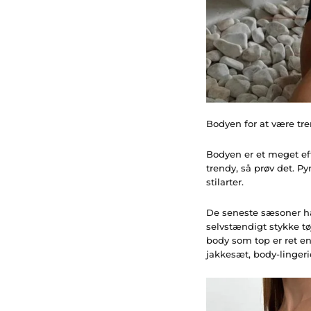
Bodyen for at være tr
Bodyen er et meget efte
trendy, så prøv det. Py
stilarter.
De seneste sæsoner ha
selvstændigt stykke tø
body som top er ret enk
jakkesæt, body-lingeri