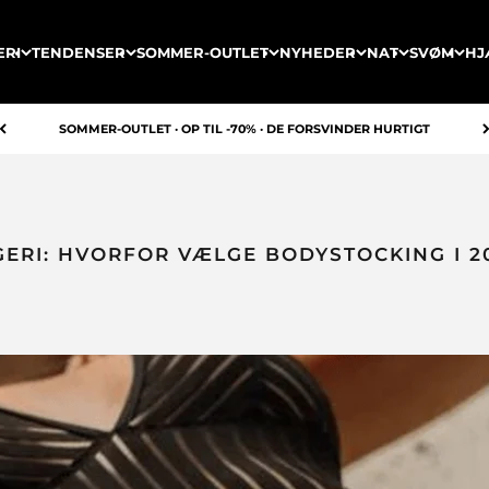
ERI
TENDENSER
SOMMER-OUTLET
NYHEDER
NAT
SVØM
HJ
SOMMER-OUTLET · OP TIL -70% · DE FORSVINDER HURTIGT
GERI: HVORFOR VÆLGE BODYSTOCKING I 2