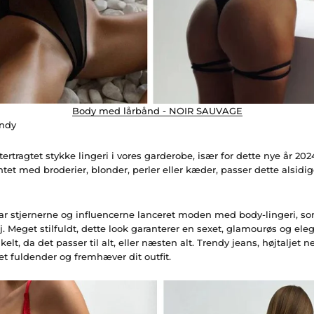
Body med lårbånd - NOIR SAUVAGE
endy
rtragtet stykke lingeri i vores garderobe, især for dette nye år 202
ntet med broderier, blonder, perler eller kæder, passer dette alsidige
r stjernerne og influencerne lanceret moden med body-lingeri, s
j. Meget stilfuldt, dette look garanterer en sexet, glamourøs og ele
elt, da det passer til alt, eller næsten alt. Trendy jeans, højtaljet 
et fuldender og fremhæver dit outfit.