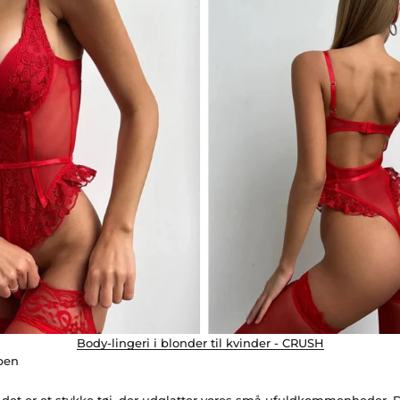
Body-lingeri i blonder til kvinder - CRUSH
ppen
i det er et stykke tøj, der udglatter vores små ufuldkommenheder. 