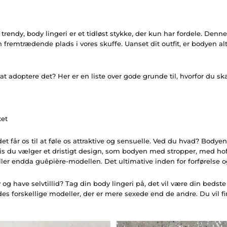
a trendy, body lingeri er et tidløst stykke, der kun har fordele. Denn
en fremtrædende plads i vores skuffe. Uanset dit outfit, er bodyen al
 at adoptere det? Her er en liste over gode grunde til, hvorfor du sk
xet
i det får os til at føle os attraktive og sensuelle. Ved du hvad? Bodye
hvis du vælger et dristigt design, som bodyen med stropper, med ho
er endda guêpière-modellen. Det ultimative inden for forførelse o
v og have selvtillid? Tag din body lingeri på, det vil være din bedste 
des forskellige modeller, der er mere sexede end de andre. Du vil f