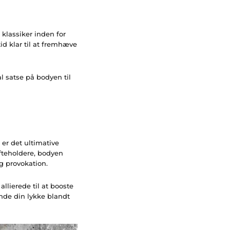
e klassiker inden for
tid klar til at fremhæve
al satse på bodyen til
n er det ultimative
fteholdere, bodyen
g provokation.
allierede til at booste
inde din lykke blandt