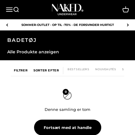
Spring til indhold
NAKED Underwear EU
Åbn navigationsmenu
Åbn søgefunktion
Åbn i
SOMMER-OUTLET · OP TIL -70% · DE FORSVINDER HURTIGT
BADETØJ
Alle Produkte anzeigen
BEST SELLERS
NOUVEAUTÉS
SOLDES
FILTRER
SORTER EFTER
0
Denne samling er tom
Fortsæt med at handle